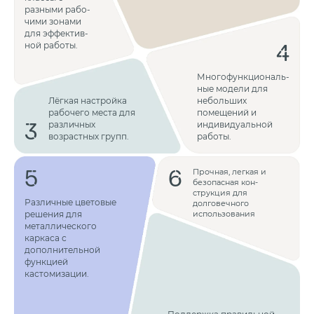
разными рабо­
чими зонами
для эффектив­
4
ной работы.
Многофункциональ­
ные модели для
Лёгкая настройка
небольших
рабочего места для
помещений и
3
различных
индивиду­альной
возрастных групп.
работы.
5
6
Прочная, легкая и
безопасная кон­
струкция для
Различные цветовые
долговечного
решения для
использования
металлического
каркаса с
дополнительной
функцией
кастомизации.