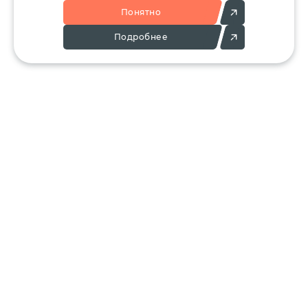
Понятно
Подробнее
Позвоните:
Напишите нам:
+7 (495) 136-25-23
info@ergant.ru
г.Электросталь,
ул.Красная, 11А
КАТАЛОГ
КЛИЕНТАМ