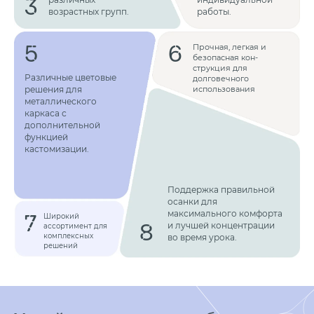
3
различных
индивиду­альной
возрастных групп.
работы.
5
6
Прочная, легкая и
безопасная кон­
струкция для
Различные цветовые
долговечного
решения для
использования
металлического
каркаса с
дополнительной
функцией
кастомизации.
Поддержка правильной
осанки для
максимального комфорта
7
Широкий
8
и лучшей концентрации
ассортимент для
комплексных
во время урока.
решений