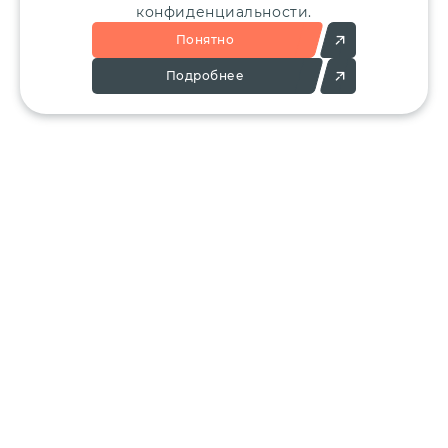
конфиденциальности.
Понятно
Подробнее
Позвоните:
Напишите нам:
+7 (495) 136-25-23
info@ergant.ru
г.Электросталь,
ул.Красная, 11А
КАТАЛОГ