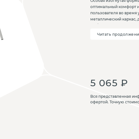
Особая изогнутая форма
оптимальный комфорт и
пользователя во время 
металлический каркас, 
Logic в пространстве, а
Простой, лаконичный ди
Читать продолжен
функциональным предме
назначением.
5 065 ₽
Вся представленная инф
офертой. Точную стоим