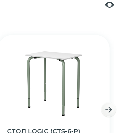
СТОЛ LOGIC
(СТS-6-Р)
С