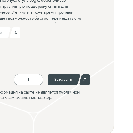
 корпуса стула Logic, обеспечивает
 правильную поддержку спины для
учебы. Легкий и в тоже время прочный
даёт возможность быстро перемещать стул
даптируя его под нужный учебный процесс.
зайн делает стул Logic универсальным и
ие
том мебели для учебных классов с разным
Заказать
ормация на сайте не является публичной
ость вам вышлет менеджер.