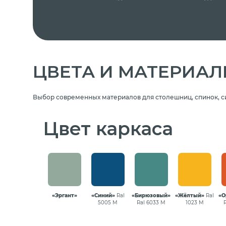
ЦВЕТА И МАТЕРИА
Выбор современных материалов для столешниц, спинок, с
Цвет каркаса
«Эргант»
«Синий»
Ral
«Бирюзовый»
«Жёлтый»
Ral
«О
5005 М
Ral 6033 М
1023 М