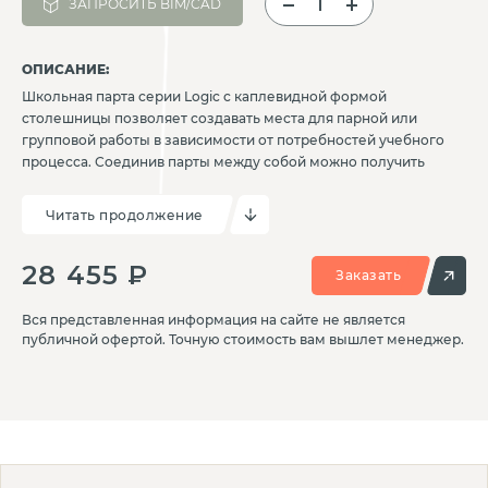
ЗАПРОСИТЬ BIM/CAD
ОПИСАНИЕ:
Школьная парта серии Logic с каплевидной формой
столешницы позволяет создавать места для парной или
групповой работы в зависимости от потребностей учебного
процесса. Соединив парты между собой можно получить
идеальную форму круга, которая позволяет максимально
эффективно использовать пространство класса с разным
Читать продолжение
назначением. Эргономичный дизайн и прочная конструкция
обеспечивают комфорт и долговечность. Данная модель не
28 455 ₽
имеет регулировки по высоте.
Заказать
Вся представленная информация на сайте не является
публичной офертой. Точную стоимость вам вышлет менеджер.