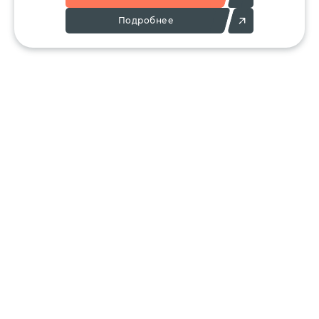
Подробнее
Позвоните:
Напишите нам:
+7 (495) 136-25-23
info@ergant.ru
г.Электросталь,
ул.Красная, 11А
КАТАЛОГ
КЛИЕНТАМ