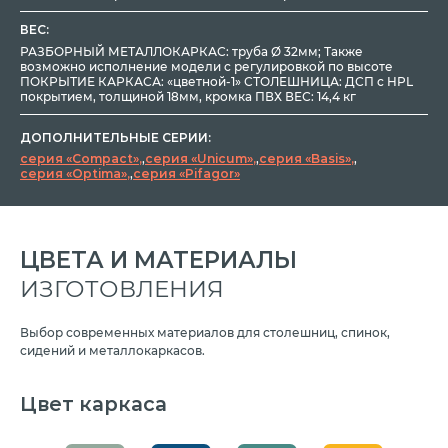
ВЕС:
РАЗБОРНЫЙ МЕТАЛЛОКАРКАС: труба Ø 32мм; Также
возможно исполнение модели с регулировкой по высоте
ПОКРЫТИЕ КАРКАСА: «цветной-1» СТОЛЕШНИЦА: ДСП с HPL
покрытием, толщиной 18мм, кромка ПВХ ВЕС: 14,4 кг
ДОПОЛНИТЕЛЬНЫЕ СЕРИИ:
серия «Compact»
,
серия «Unicum»
,
серия «Basis»
,
серия «Optima»
,
серия «Pifagor»
ЦВЕТА И МАТЕРИАЛЫ
ИЗГОТОВЛЕНИЯ
Выбор современных материалов для столешниц, спинок,
сидений и металлокаркасов.
Цвет каркаса