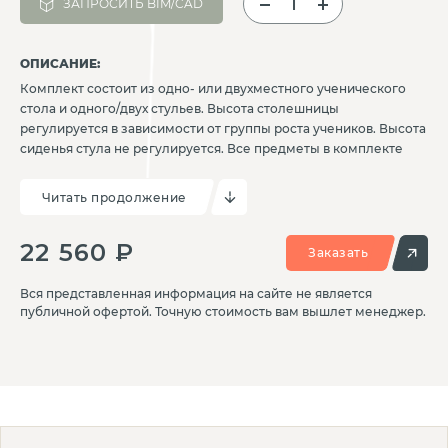
ЗАПРОСИТЬ BIM/CAD
ОПИСАНИЕ:
Комплект состоит из одно- или двухместного ученического
стола и одного/двух стульев. Высота столешницы
регулируется в зависимости от группы роста учеников. Высота
сиденья стула не регулируется. Все предметы в комплекте
имеют простую и надежную конструкцию на металлическом
каркасе. Столешница изготовлена из ДСП толщиной 18 мм с
Читать продолжение
износостойким покрытием, кpaя скруглены и обработаны
кромкой ПВХ. По вашему желанию стулья могут быть
22 560 ₽
доукомплектованы колесиками для удобства перемещения.
Заказать
Вся представленная информация на сайте не является
публичной офертой. Точную стоимость вам вышлет менеджер.