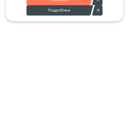
Подробнее
Позвоните:
Напишите нам:
+7 (495) 136-25-23
info@ergant.ru
г.Электросталь,
ул.Красная, 11А
КАТАЛОГ
КЛИЕНТАМ