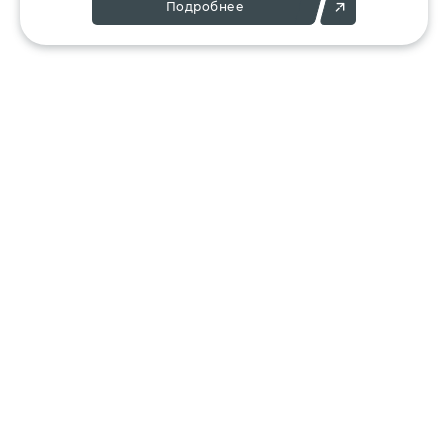
Подробнее
Позвоните:
Напишите нам:
+7 (495) 136-25-23
info@ergant.ru
г.Электросталь,
ул.Красная, 11А
КАТАЛОГ
КЛИЕНТАМ