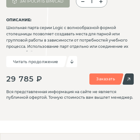
ЗАПРОСИТЬ BIM/CAD
ОПИСАНИЕ:
Школьная парта серии Logic с волнообразной формой
столешницы позволяет создавать места для парной или
групповой работы в зависимости от потребностей учебного
процесса. Использование парт отдельно или соединение их
между собой, даёт возможность максимально эффективно
использовать пространство класса с разным назначением.
Читать продолжение
Эргономичный дизайн и прочная конструкция обеспечивают
комфорт и долговечность. Данная модель регулируется по
29 785 ₽
высоте и позволяет адаптироваться под нужную группу роста
Заказать
учеников.
Вся представленная информация на сайте не является
публичной офертой. Точную стоимость вам вышлет менеджер.