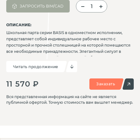
ЗАПРОСИТЬ BIM/CAD
ОПИСАНИЕ:
Школьная парта серии BASIS в одноместном исполнении,
представляет собой индивидуальное рабочее место с
просторной и прочной столешницей на которой помещаются
все необходимые принадлежности. Элегантный силуэт в
сочетании с продуманной эргономикой обеспечивает
комфорт и способствует формированию правильной осанки
Читать продолжение
учеников. Облегченная конструкция позволяет легко
перемещать парту и формировать необходимые варианты
11 570 ₽
расстановки в классе. Данная модель регулируется по высоте
Заказать
и позволяет адаптироваться под нужную группу роста
учеников.
Вся представленная информация на сайте не является
публичной офертой. Точную стоимость вам вышлет менеджер.