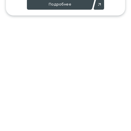
Подробнее
Позвоните:
Напишите нам:
+7 (495) 136-25-23
info@ergant.ru
г.Электросталь,
ул.Красная, 11А
КАТАЛОГ
КЛИЕНТАМ