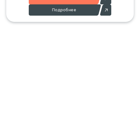
Подробнее
Позвоните:
Напишите нам:
+7 (495) 136-25-23
info@ergant.ru
г.Электросталь,
ул.Красная, 11А
КАТАЛОГ
КЛИЕНТАМ