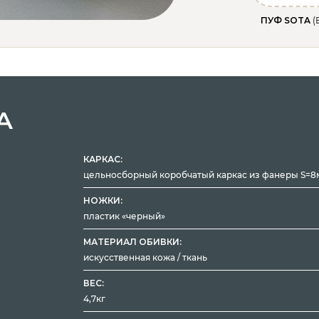
ПУФ SOTA
(
А
КАРКАС:
цельносборный коробчатый каркас из фанеры S=8м
НОЖКИ:
пластик «черный»
МАТЕРИАЛ ОБИВКИ:
искусственная кожа / ткань
ВЕС:
4,7кг