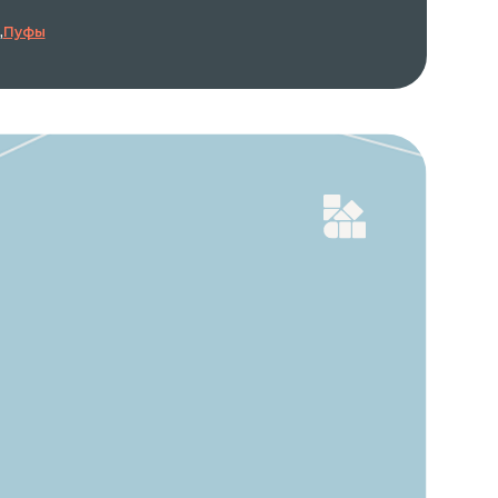
,
Пуфы