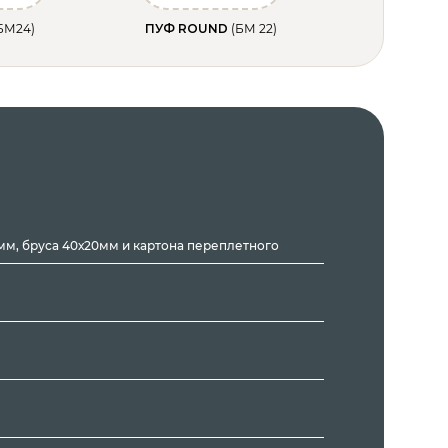
БМ24)
ПУФ ROUND
(БМ 22)
м, бруса 40х20мм и картона переплетного