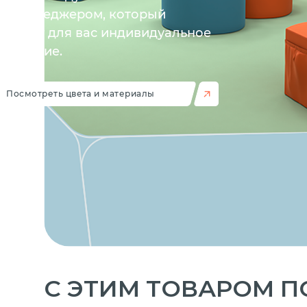
им менеджером, который
отовит для вас индивидуальное
ложение.
Посмотреть цвета и материалы
C ЭТИМ ТОВАРОМ 