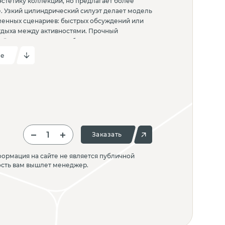
 эстетику коллекции, но предлагает более
. Узкий цилиндрический силуэт делает модель
менных сценариев: быстрых обсуждений или
дыха между активностями. Прочный
лой пенополиуретана обеспечивают
, а износостойкая обивка легко выдерживает
ие
ание в школьной среде.
Заказать
ормация на сайте не является публичной
ость вам вышлет менеджер.