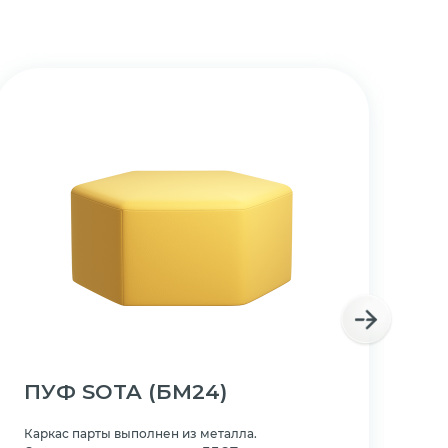
ПУФ SOTA
(БМ24)
П
Каркас парты выполнен из металла.
Ка