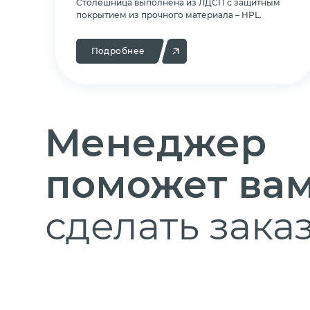
Cтолешница выполнена из ЛДСП с защитным
покрытием из прочного материала – HPL.
Подробнее
Менеджер
поможет ва
сделать заказ