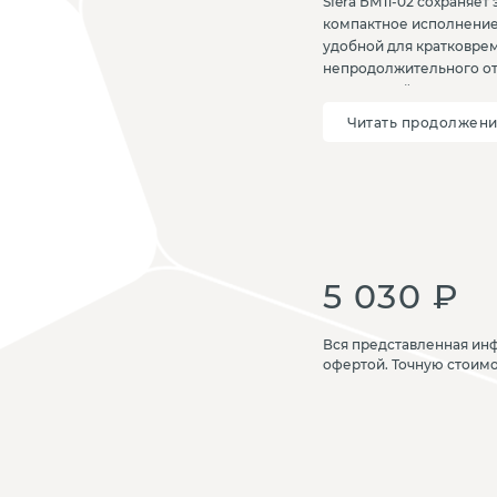
Sfera БМ11-02 сохраняет
компактное исполнение
удобной для кратковре
непродолжительного от
деревянный каркас и с
стабильность и комфорт
Читать продолжен
интенсивное использов
5 030 ₽
Вся представленная инф
офертой. Точную стоим