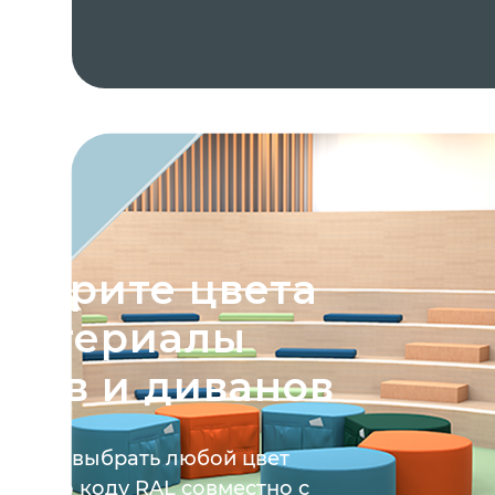
ыберите цвета
 материалы
уфов и диванов
ожете выбрать любой цвет
тры по коду RAL совместно с