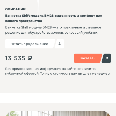
ОПИСАНИЕ:
Банкетка Shift модель БМ28: надежность и комфорт для
вашего пространства
Банкетка Shift модель БМ28 — это практичное и стильное
решение для обустройства холлов, рекреаций учебных
заведений или других общественных зон. Ее прочная
конструкция и улучшенная эргономика делают ее идеальным
Читать продолжение
выбором для мест с высокой проходимостью, обеспечивая
комфорт и долговечность.
13 535 ₽
Заказать
Основные преимущества:
Прочная конструкция: Изготовлена из высококачественных
Вся представленная информация на сайте не является
материалов, что гарантирует устойчивость и длительный срок
публичной офертой. Точную стоимость вам вышлет менеджер.
службы.
Улучшенная эргономика: Удобная форма банкетки
обеспечивает комфортную посадку и поддержку для
пользователей любого возраста.
Универсальный дизайн: Лаконичный и современный внешний
вид гармонично вписывается в интерьер учебных заведений,
офисов или общественных пространств.
Легкость в уходе: Обивочные материалы устойчивы к износу,