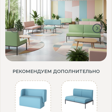
что упрощает обслуживание и сохраняет привлекательный вид
надолго.
Почему стоит выбрать:
Надежность и долговечность, подходящие для активного
использования.
Комфорт и поддержка для пользователей, даже при
длительном сидении.
Стильный и нейтральный дизайн, который дополняет любой
интерьер.
Банкетка Shift модель БМ28 — это сочетание практичности,
комфорта и современного дизайна. Закажите сейчас и
создайте уютное и функциональное пространство для отдыха
и ожидания!
РЕКОМЕНДУЕМ ДОПОЛНИТЕЛЬНО