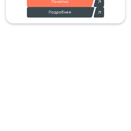
Понятно
Подробнее
Позвоните:
Напишите нам:
+7 (495) 136-25-23
info@ergant.ru
г.Электросталь,
ул.Красная, 11А
КАТАЛОГ
КЛИЕНТАМ