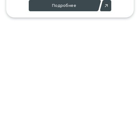
Подробнее
Позвоните:
Напишите нам:
+7 (495) 136-25-23
info@ergant.ru
г.Электросталь,
ул.Красная, 11А
КАТАЛОГ
КЛИЕНТАМ