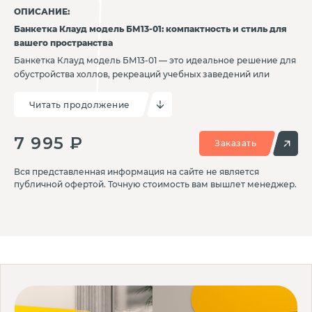
ОПИСАНИЕ:
Банкетка Клауд модель БМ13-01: компактность и стиль для
вашего пространства
Банкетка Клауд модель БМ13-01 — это идеальное решение для
обустройства холлов, рекреаций учебных заведений или
других общественных зон. Ее компактный дизайн и удобство
делают ее отличным выбором для создания комфортной и
Читать продолжение
функциональной обстановки.
Основные преимущества:
7 995 ₽
Заказать
Компактный дизайн: Легко вписывается в любое
пространство, не перегружая его, и идеально подходит для
Вся представленная информация на сайте не является
зон ожидания или отдыха.
публичной офертой. Точную стоимость вам вышлет менеджер.
Удобство: Эргономичная форма и качественные материалы
обеспечивают комфорт для пользователей.
Универсальность: Подходит для учебных заведений, офисов,
гостиниц и других общественных помещений.
Стильный внешний вид: Лаконичный и современный дизайн
добавляет интерьеру эстетики и гармонии.
Почему стоит выбрать:
Практичность и компактность для мест с ограниченным
пространством.