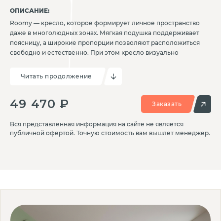
ОПИСАНИЕ:
Roomy — кресло, которое формирует личное пространство
даже в многолюдных зонах. Мягкая подушка поддерживает
поясницу, а широкие пропорции позволяют расположиться
свободно и естественно. При этом кресло визуально
компактно и легко вписывается в планировку холлов,
переговорных и зон ожидания. В основе конструкции —
Читать продолжение
прочный деревянный каркас с многослойным
амортизирующим наполнением. Обивка сиденья и спинки
49 470 ₽
образует аккуратный силуэт с выразительным кантом,
Заказать
подчеркивающим фирменную геометрию серии.
Металлические опоры придают креслу устойчивость и
Вся представленная информация на сайте не является
визуальную легкость. Кресло Руми — личный комфорт,
публичной офертой. Точную стоимость вам вышлет менеджер.
встроенный в логику общественного пространства.