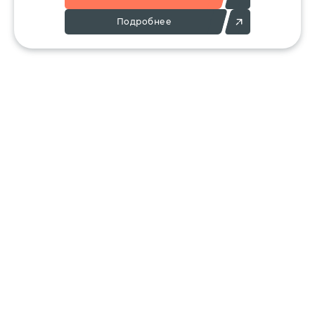
Подробнее
Позвоните:
Напишите нам:
+7 (495) 136-25-23
info@ergant.ru
г.Электросталь,
ул.Красная, 11А
КАТАЛОГ
КЛИЕНТАМ