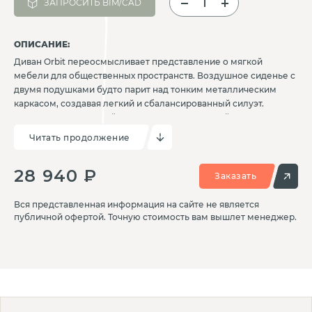
ЗАПРОСИТЬ BIM/CAD
ОПИСАНИЕ:
Диван Orbit переосмысливает представление о мягкой
мебели для общественных пространств. Воздушное сиденье с
двумя подушками будто парит над тонким металлическим
каркасом, создавая легкий и сбалансированный силуэт.
Визуально аккуратный, структурно выверенный, он органично
вписывается в архитектуру холлов, офисов, коворкингов.
Читать продолжение
Диван поставляется в разобранном виде, что удобно при
транспортировке, хранении и монтаже. Чехлы на подушках
28 940 ₽
съемные, конструкция дивана прочная, элементы надежно
Заказать
фиксируются винтами. Выпускается в двухместном и
одноместном варианте исполнения. Orbit — это эстетика
Вся представленная информация на сайте не является
рационального дизайна, где каждая линия работает на
публичной офертой. Точную стоимость вам вышлет менеджер.
цельность образа, каждое практическое решение — на долгий
срок службы.