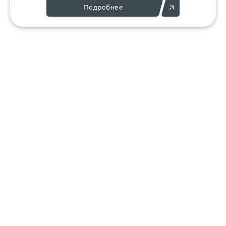
Подробнее
Позвоните:
Напишите нам:
+7 (495) 136-25-23
info@ergant.ru
г.Электросталь,
ул.Красная, 11А
КАТАЛОГ
КЛИЕНТАМ