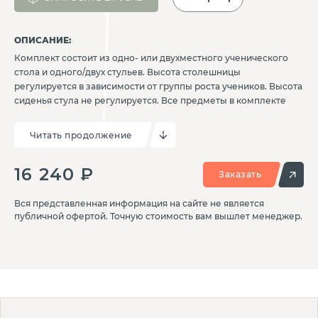
ОПИСАНИЕ:
Комплект состоит из одно- или двухместного ученического
стола и одного/двух стульев. Высота столешницы
регулируется в зависимости от группы роста учеников. Высота
сиденья стула не регулируется. Все предметы в комплекте
имеют простую и надежную конструкцию на металлическом
каркасе. Столешница изготовлена из ДСП толщиной 18 мм с
Читать продолжение
износостойким покрытием, кpaя скруглены и обработаны
кромкой ПВХ. По вашему желанию стулья могут быть
16 240 ₽
доукомплектованы колесиками для удобства перемещения.
Заказать
Вся представленная информация на сайте не является
публичной офертой. Точную стоимость вам вышлет менеджер.