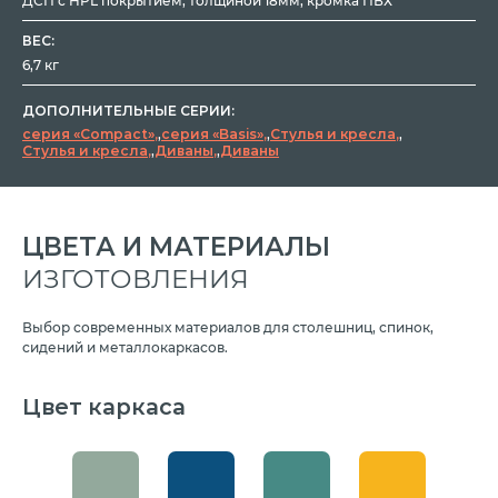
ДСП с HPL покрытием, толщиной 18мм, кромка ПВХ
ВЕС:
6,7 кг
ДОПОЛНИТЕЛЬНЫЕ СЕРИИ:
серия «Compact»
,
серия «Basis»
,
Стулья и кресла
,
Стулья и кресла
,
Диваны
,
Диваны
ЦВЕТА И МАТЕРИАЛЫ
ИЗГОТОВЛЕНИЯ
Выбор современных материалов для столешниц, спинок,
сидений и металлокаркасов.
Цвет каркаса