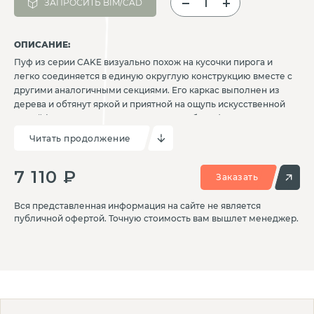
ЗАПРОСИТЬ BIM/CAD
ОПИСАНИЕ:
Пуф из серии CAKE визуально похож на кусочки пирога и
легко соединяется в единую округлую конструкцию вместе с
другими аналогичными секциями. Его каркас выполнен из
дерева и обтянут яркой и приятной на ощупь искусственной
кожей (имеются различные варианты обивки). Поверхность
устойчива к истиранию и легко очищается от загрязнений
Читать продолжение
влажной тканью. Каркас также имеет облицовку
пенополиуретаном для комфортного сидения. Для
7 110 ₽
устойчивости пуф оснащен пластиковыми опорами.
Заказать
Вся представленная информация на сайте не является
публичной офертой. Точную стоимость вам вышлет менеджер.