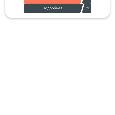
Подробнее
Позвоните:
Напишите нам:
+7 (495) 136-25-23
info@ergant.ru
г.Электросталь,
ул.Красная, 11А
КАТАЛОГ
КЛИЕНТАМ