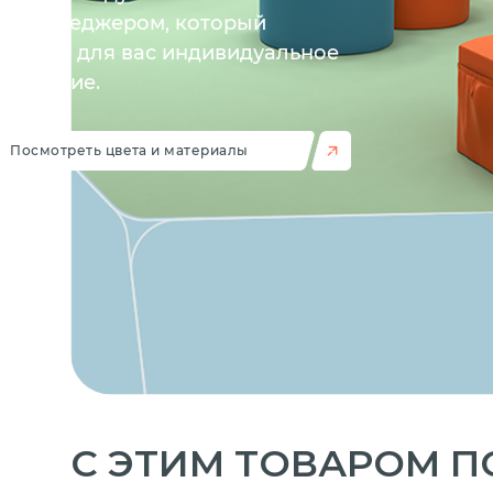
им менеджером, который
отовит для вас индивидуальное
ложение.
Посмотреть цвета и материалы
C ЭТИМ ТОВАРОМ 