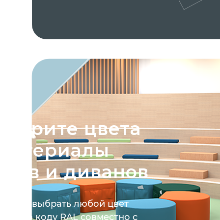
ыберите цвета
 материалы
уфов и диванов
ожете выбрать любой цвет
тры по коду RAL совместно с