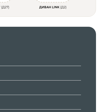
T
(Д27)
ДИВАН LINK
(Д2)