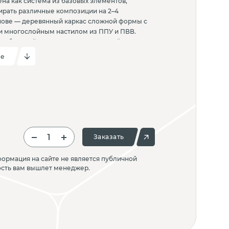
на как система из базовых элементов,
ирать различные композиции на 2–4
снове — деревянный каркас сложной формы с
 многослойным настилом из ППУ и ПВВ.
мебельной ткани или искусственной кожи и
у. Спинка и сиденье соединяются между собой
ие
что упрощает сборку и обеспечивает точную
лана подходит для зон ожидания,
в и открытых пространств, где важны
визуальная цельность.
Заказать
ормация на сайте не является публичной
ость вам вышлет менеджер.