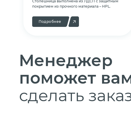
Cтолешница выполнена из ЛДСП с защитным
покрытием из прочного материала – HPL.
Подробнее
Менеджер
поможет ва
сделать заказ