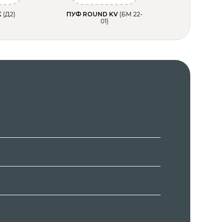
K
(Д2)
ПУФ ROUND KV
(БМ 22-
01)