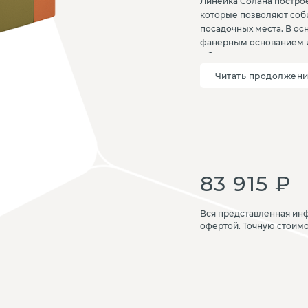
Линейка Солана построе
которые позволяют соб
посадочных места. В о
фанерным основанием и
Обивка выполняется из 
подбирается по каталог
Читать продолжен
мебельными зацепами, 
фиксацию элементов. Со
общественных интерьеро
гибкость планировки и 
83 915 ₽
Вся представленная инф
офертой. Точную стоим