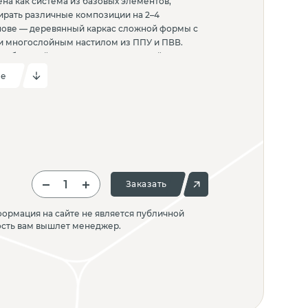
на как система из базовых элементов,
ирать различные композиции на 2–4
снове — деревянный каркас сложной формы с
 многослойным настилом из ППУ и ПВВ.
мебельной ткани или искусственной кожи и
у. Спинка и сиденье соединяются между собой
ие
что упрощает сборку и обеспечивает точную
лана подходит для зон ожидания,
в и открытых пространств, где важны
визуальная цельность.
Заказать
ормация на сайте не является публичной
ость вам вышлет менеджер.