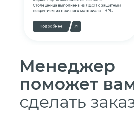
Cтолешница выполнена из ЛДСП с защитным
покрытием из прочного материала – HPL.
Подробнее
Менеджер
поможет ва
сделать заказ