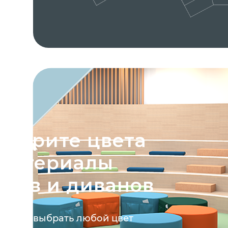
ыберите цвета
 материалы
уфов и диванов
ожете выбрать любой цвет