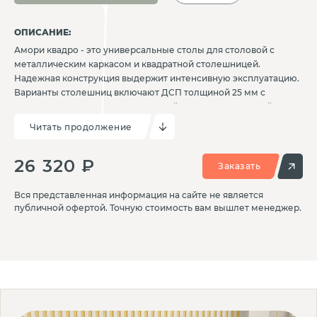
ОПИСАНИЕ:
Амори квадро - это универсальные столы для столовой с
металлическим каркасом и квадратной столешницей.
Надежная конструкция выдержит интенсивную эксплуатацию.
Варианты столешниц включают ДСП толщиной 25 мм с
пластиковым покрытием и кромкой ПВХ, ДСП толщиной 25 мм
с HPL-покрытием и кромкой ПВХ, ДСП толщиной 38 мм с
Читать продолжение
пластиковым покрытием и кромкой ПВХ, а также компактный
ламинат HPL-пластика толщиной 12 мм. Столы можно сдвинуть
26 320 ₽
друг к другу вплотную, что позволяет легко создавать больше
Заказать
рабочих поверхностей рядом и напротив друг друга.
Продукция имеет сертификаты соответствия и гигиенические
Вся представленная информация на сайте не является
сертификаты на материалы.
публичной офертой. Точную стоимость вам вышлет менеджер.