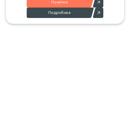
Понятно
Подробнее
Позвоните:
Напишите нам:
+7 (495) 136-25-23
info@ergant.ru
г.Электросталь,
ул.Красная, 11А
КАТАЛОГ
КЛИЕНТАМ