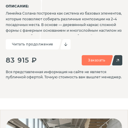
ОПИСАНИЕ:
Линейка Солана построена как система из базовых элементов,
которые позволяют собирать различные композиции на 2–4
посадочных места. В основе — деревянный каркас сложной
формы с фанерным основанием и многослойным настилом из
ППУ и ПВВ. Обивка выполняется из мебельной ткани или
искусственной кожи и подбирается по каталогу. Спинка и
Читать продолжение
сиденье соединяются между собой мебельными зацепами,
что упрощает сборку и обеспечивает точную фиксацию
83 915 ₽
элементов. Солана подходит для зон ожидания, общественных
Заказать
интерьеров и открытых пространств, где важны гибкость
планировки и визуальная цельность.
Вся представленная информация на сайте не является
публичной офертой. Точную стоимость вам вышлет менеджер.