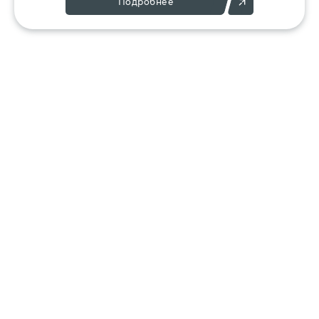
Подробнее
Позвоните:
Напишите нам:
+7 (495) 136-25-23
info@ergant.ru
г.Электросталь,
ул.Красная, 11А
КАТАЛОГ
КЛИЕНТАМ