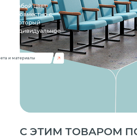
ать любой цвет
у RAL совместно с
ром, который
 вас индивидуальное
ета и материалы
C ЭТИМ ТОВАРОМ 