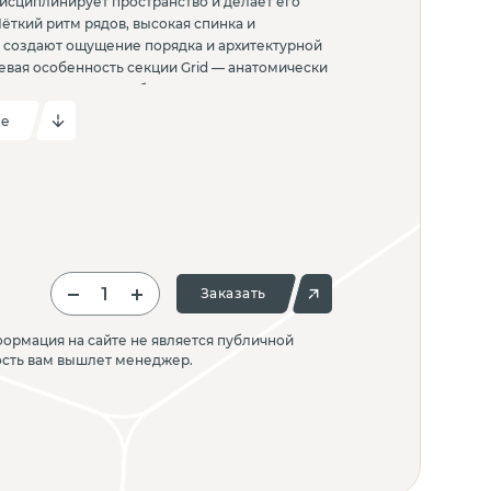
дисциплинирует пространство и делает его
ёткий ритм рядов, высокая спинка и
создают ощущение порядка и архитектурной
евая особенность секции Grid — анатомически
ья и спинки, разработанная с учётом
еализованная за счёт сложной геометрии
ие
многослойного пенополиуретанового настила.
ратным механизмом и откидывается к спинке,
прощая эксплуатацию зала, а наборная
точно настроить количество мест под
 Подлокотники с накладками из массива бука
кцент и подчёркивают статусность решения.
ргономика и строгая геометрия работают как
Заказать
ормация на сайте не является публичной
ость вам вышлет менеджер.