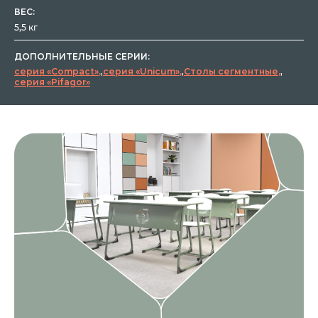
ВЕС:
5,5 кг
ДОПОЛНИТЕЛЬНЫЕ СЕРИИ:
серия «Compact»
,
серия «Unicum»
,
Столы сегментные
,
серия «Pifagor»