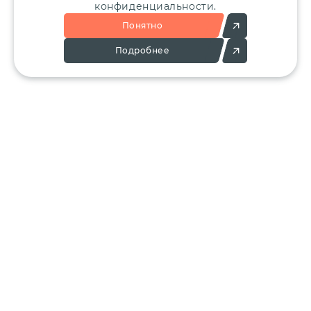
конфиденциальности.
Понятно
Подробнее
Позвоните:
Напишите нам:
+7 (495) 136-25-23
info@ergant.ru
г.Электросталь,
ул.Красная, 11А
КАТАЛОГ