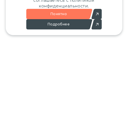
соглашаетесь с политикой
конфиденциальности.
Понятно
Подробнее
Позвоните:
Напишите нам:
+7 (495) 136-25-23
info@ergant.ru
г.Электросталь,
ул.Красная, 11А
КАТАЛОГ