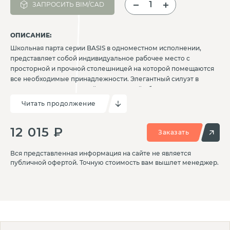
ЗАПРОСИТЬ BIM/CAD
ОПИСАНИЕ:
Школьная парта серии BASIS в одноместном исполнении,
представляет собой индивидуальное рабочее место с
просторной и прочной столешницей на которой помещаются
все необходимые принадлежности. Элегантный силуэт в
сочетании с продуманной эргономикой обеспечивает
комфорт и способствует формированию правильной осанки
Читать продолжение
учеников. Облегченная конструкция позволяет легко
перемещать парту и формировать необходимые варианты
12 015 ₽
расстановки в классе. Данная модель регулируется по высоте
Заказать
и позволяет адаптироваться под нужную группу роста
учеников.
Вся представленная информация на сайте не является
публичной офертой. Точную стоимость вам вышлет менеджер.