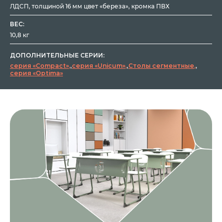
ЛДСП, толщиной 16 мм цвет «береза», кромка ПВХ
ВЕС:
10,8 кг
ДОПОЛНИТЕЛЬНЫЕ СЕРИИ:
серия «Compact»
,
серия «Unicum»
,
Столы сегментные
,
серия «Optima»