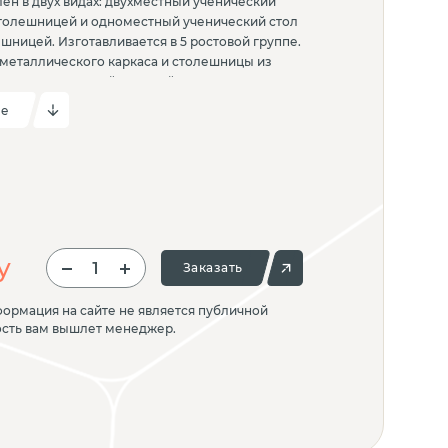
ен в двух видах: двухместный ученический
столешницей и одноместный ученический стол
шницей. Изготавливается в 5 ростовой группе.
 металлического каркаса и столешницы из
рытием и прочной кромкой из ПВХ.
а пластиковыми зацепами для удобной
ие
 другу. Стол также оснащен механизмом,
лешнице перемещаться в вертикальное
ого хранения. Каркас стола Кластер покрыт
 краской для долговечности и защиты от
а перемещения стол оснащен колесной опорой
и. Сборка стола производится с
ых соединений.
у
Заказать
ормация на сайте не является публичной
ость вам вышлет менеджер.