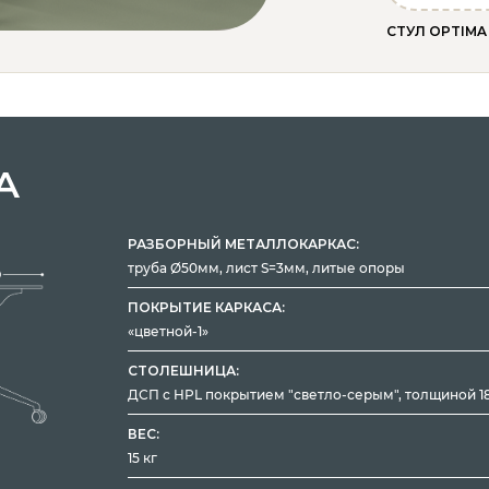
СТУЛ OPTIM
А
РАЗБОРНЫЙ МЕТАЛЛОКАРКАС:
труба Ø50мм, лист S=3мм, литые опоры
ПОКРЫТИЕ КАРКАСА:
«цветной-1»
СТОЛЕШНИЦА:
ДСП с HPL покрытием "светло-серым", толщиной 1
ВЕС:
15 кг