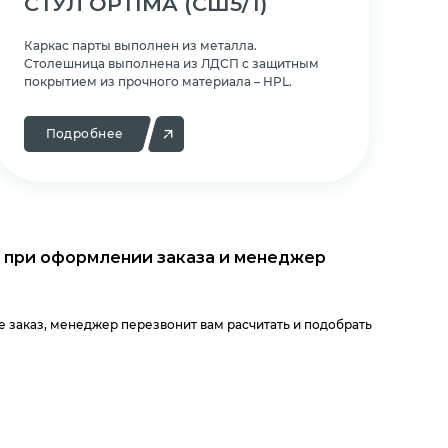
СТУЛ OPTIMA
(СШ5/1)
С
Каркас парты выполнен из металла.
Ка
Cтолешница выполнена из ЛДСП с защитным
Cт
покрытием из прочного материала – HPL.
по
Подробнее
 при оформлении заказа и менеджер
 заказ, менеджер перезвонит вам расчитать и подобрать