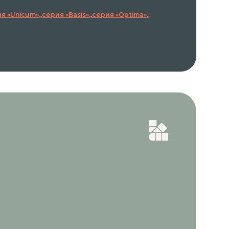
я «Unicum»
,
серия «Basis»
,
серия «Optima»
,