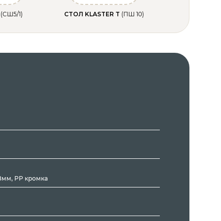
A
(СШ5/1)
СТОЛ KLASTER T
(ПШ 10)
8мм, РР кромка