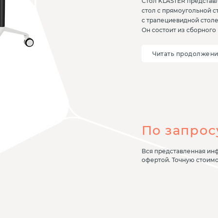
Стол KLASTER представл
стол с прямоугольной 
с трапециевидной столе
Он состоит из сборного
ДСП с пластиковым пок
Столешница оборудован
Читать продолжен
фиксации столов друг к
который позволяет сто
положение для компактн
полиэфирно-порошковой
коррозии. Для удобств
с возможностью фиксаци
использованием винтов
По запрос
Вся представленная инф
офертой. Точную стоим