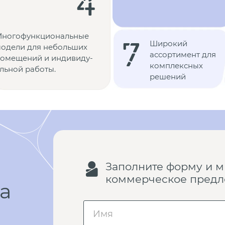
4
ногофункциональ­ные
7
Широкий
одели для небольших
ассортимент для
омещений и индивиду­
комплексных
льной работы.
решений
Заполните форму и м
коммерческое пред
а