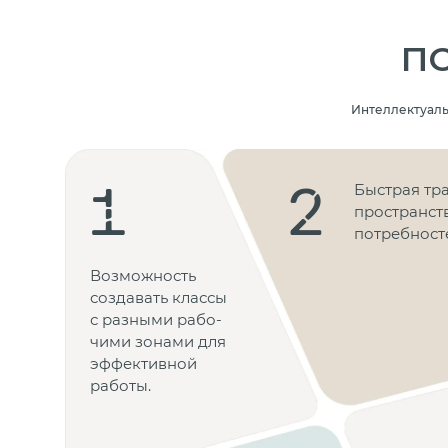
П
Интеллектуаль
1
2
Быстрая тр
пространств
потребност
Возможность
создавать классы
с разными рабо­
чими зонами для
эффектив­ной
работы.