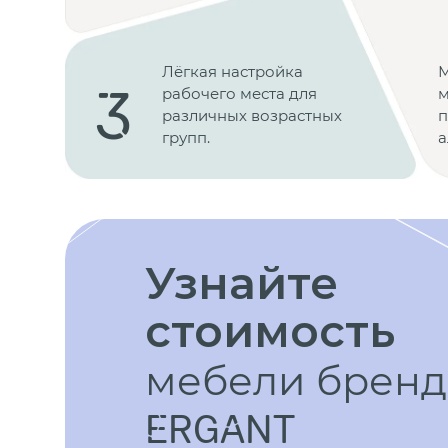
Лёгкая настройка
М
3
рабочего места для
м
различных возрастных
п
групп.
а
Узнайте
стоимость
мебели бренд
ERGANT