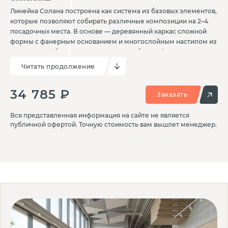
Линейка Солана построена как система из базовых элементов,
которые позволяют собирать различные композиции на 2–4
посадочных места. В основе — деревянный каркас сложной
формы с фанерным основанием и многослойным настилом из
ППУ и ПВВ. Обивка выполняется из мебельной ткани или
искусственной кожи и подбирается по каталогу. Спинка и
Читать продолжение
сиденье соединяются между собой мебельными зацепами,
что упрощает сборку и обеспечивает точную фиксацию
34 785 ₽
элементов. Солана подходит для зон ожидания, общественных
Заказать
интерьеров и открытых пространств, где важны гибкость
планировки и визуальная цельность.
Вся представленная информация на сайте не является
публичной офертой. Точную стоимость вам вышлет менеджер.