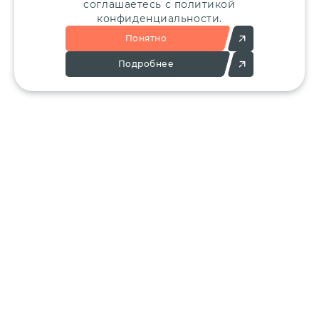
соглашаетесь с политикой
конфиденциальности.
Понятно
Подробнее
Позвоните:
Напишите нам:
+7 (495) 136-25-23
info@ergant.ru
г.Электросталь,
ул.Красная, 11А
КАТАЛОГ