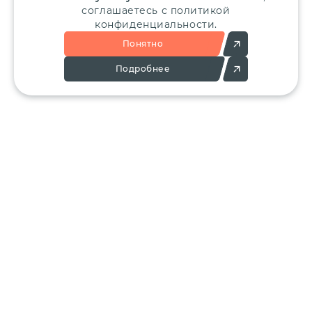
соглашаетесь с политикой
конфиденциальности.
Понятно
Подробнее
Позвоните:
Напишите нам:
+7 (495) 136-25-23
info@ergant.ru
г.Электросталь,
ул.Красная, 11А
КАТАЛОГ