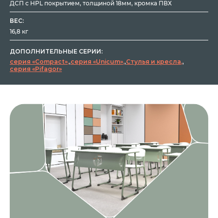
ДСП с HPL покрытием, толщиной 18мм, кромка ПВХ
ВЕС:
16,8 кг
ДОПОЛНИТЕЛЬНЫЕ СЕРИИ:
серия «Compact»
,
серия «Unicum»
,
Стулья и кресла
,
серия «Pifagor»