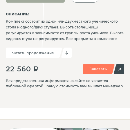
ОПИСАНИЕ:
Комплект состоит из одно- или двухместного ученического
стола и одного/двух стульев. Высота столешницы
регулируется в зависимости от группы роста учеников. Высота
сиденья стула не регулируется. Все предметы в комплекте
имеют простую и надежную конструкцию на металлическом
каркасе. Столешница изготовлена из ДСП толщиной 18 мм с
Читать продолжение
износостойким покрытием, кpaя скруглены и обработаны
кромкой ПВХ. По вашему желанию стулья могут быть
22 560 ₽
доукомплектованы колесиками для удобства перемещения.
Заказать
Вся представленная информация на сайте не является
публичной офертой. Точную стоимость вам вышлет менеджер.