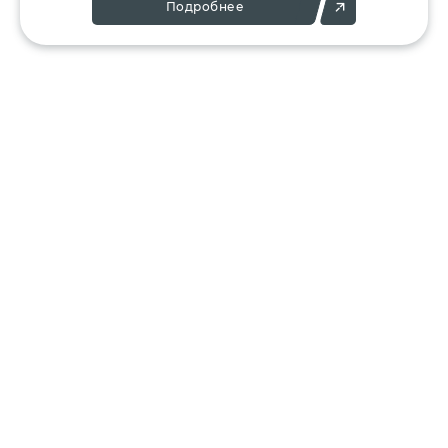
Подробнее
Позвоните:
Напишите нам:
+7 (495) 136-25-23
info@ergant.ru
г.Электросталь,
ул.Красная, 11А
КАТАЛОГ
КЛИЕНТАМ