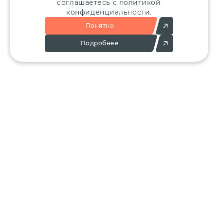
соглашаетесь с политикой
конфиденциальности.
Понятно
Подробнее
Позвоните:
Напишите нам:
+7 (495) 136-25-23
info@ergant.ru
г.Электросталь,
ул.Красная, 11А
КАТАЛОГ