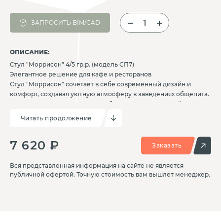
ЗАПРОСИТЬ BIM/CAD
ОПИСАНИЕ:
Стул "Моррисон" 4/5 гр.р. (модель СП7)
Элегантное решение для кафе и ресторанов
Стул "Моррисон" сочетает в себе современный дизайн и
комфорт, создавая уютную атмосферу в заведениях общепита.
✔ Эргономичное сиденье – удобство для посетителей
✔ Стильный дизайн – плавные линии и оригинальные ножки
Читать продолжение
✔ Прочная конструкция – устойчивость и долговечность
✔ Универсальность – гармонично впишется в любой интерьер
7 620 ₽
Материал:
Заказать
Каркас: металл/дерево
Обивка: экокожа/ткань (на выбор)
Вся представленная информация на сайте не является
Цвета: широкий выбор расцветок
публичной офертой. Точную стоимость вам вышлет менеджер.
Идеальное решение для кафе, ресторанов и зон отдыха!